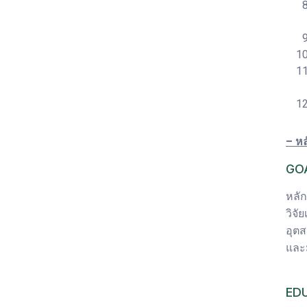
– ห
GO
หลั
วิจ
อุตส
และ
ED