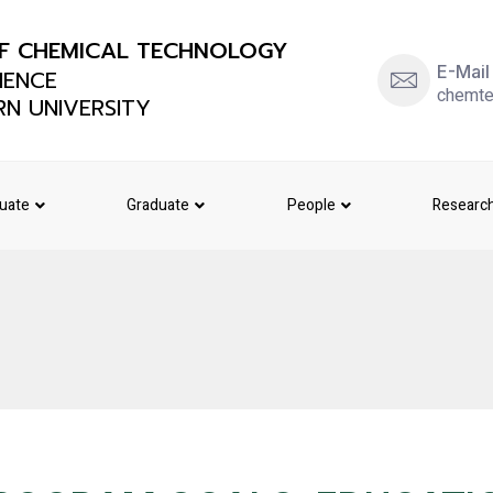
F CHEMICAL TECHNOLOGY
E-Mail
IENCE
chemte
N UNIVERSITY
uate
Graduate
People
Researc