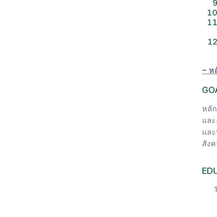
– ห
GO
หลั
และก
และพ
สัง
ED