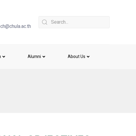
ch@chula.ac.th
h
Alumni
About Us